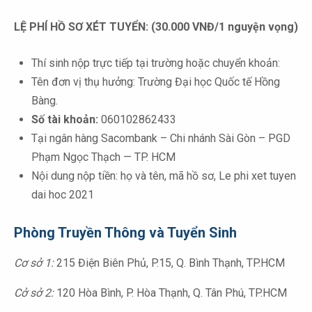
LỆ PHÍ HỒ SƠ XÉT TUYỂN: (30.000 VNĐ/1 nguyện vọng)
Thí sinh nộp trực tiếp tại trường hoặc chuyển khoản:
Tên đơn vị thụ hưởng: Trường Đại học Quốc tế Hồng
Bàng.
Số tài khoản:
060102862433
Tại ngân hàng Sacombank – Chi nhánh Sài Gòn – PGD
Phạm Ngọc Thạch — TP. HCM
Nội dung nộp tiền: họ và tên, mã hồ sơ, Le phi xet tuyen
dai hoc 2021
Phòng Truyền Thông và Tuyển Sinh
Cơ sở 1:
215 Điện Biên Phủ, P.15, Q. Bình Thạnh, TP.HCM
Cở sở 2:
120 Hòa Bình, P. Hòa Thạnh, Q. Tân Phú, TP.HCM