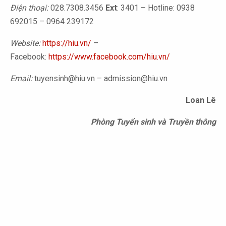
Điện thoại:
028.7308.3456
Ext
: 3401 – Hotline: 0938
692015 – 0964 239172
Website:
https://hiu.vn/
–
Facebook:
https://www.facebook.com/hiu.vn/
Email:
tuyensinh@hiu.vn – admission@hiu.vn
Loan Lê
Phòng Tuyển sinh và Truyền thông