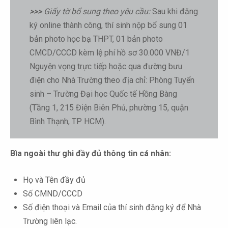
>>>
Giấy tờ bổ sung theo yêu cầu:
Sau khi đăng
ký online thành công, thí sinh nộp bổ sung 01
bản photo học bạ THPT, 01 bản photo
CMCD/CCCD kèm lệ phí hồ sơ 30.000 VNĐ/1
Nguyện vọng trực tiếp hoặc qua đường bưu
điện cho Nhà Trường theo địa chỉ: Phòng Tuyển
sinh – Trường Đại học Quốc tế Hồng Bàng
(Tầng 1, 215 Điện Biên Phủ, phường 15, quận
Bình Thạnh, TP HCM).
Bìa ngoài thư ghi đầy đủ thông tin cá nhân:
Họ và Tên đầy đủ
Số CMND/CCCD
Số điện thoại và Email của thí sinh đăng ký để Nhà
Trường liên lạc.