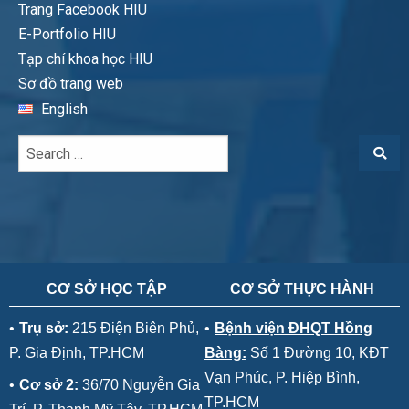
Trang Facebook HIU
E-Portfolio HIU
Tạp chí khoa học HIU
Sơ đồ trang web
English
CƠ SỞ HỌC TẬP
CƠ SỞ THỰC HÀNH
•
Trụ sở:
215 Điện Biên Phủ,
•
Bệnh viện ĐHQT Hồng
P. Gia Định, TP.HCM
Bàng:
Số 1 Đường 10, KĐT
Vạn Phúc, P. Hiệp Bình,
•
Cơ sở 2:
36/70 Nguyễn Gia
TP.HCM