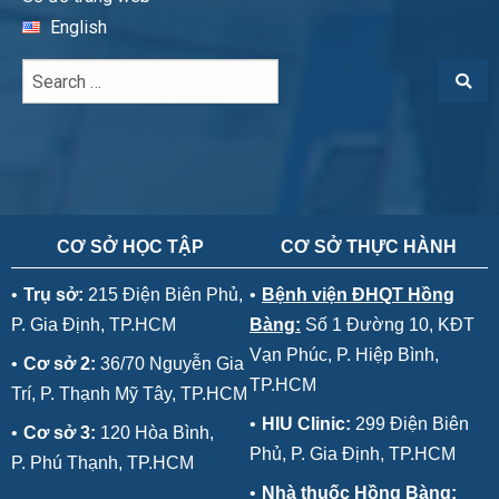
English
CƠ SỞ HỌC TẬP
CƠ SỞ THỰC HÀNH
•
Trụ sở:
215 Điện Biên Phủ,
•
Bệnh viện ĐHQT Hồng
P. Gia Định, TP.HCM
Bàng:
Số 1 Đường 10, KĐT
Vạn Phúc, P. Hiệp Bình,
•
Cơ sở 2:
36/70 Nguyễn Gia
TP.HCM
Trí, P. Thạnh Mỹ Tây, TP.HCM
•
HIU Clinic:
299 Điện Biên
•
Cơ sở 3:
120 Hòa Bình,
Phủ, P. Gia Định, TP.HCM
P. Phú Thạnh, TP.HCM
•
Nhà thuốc Hồng Bàng: