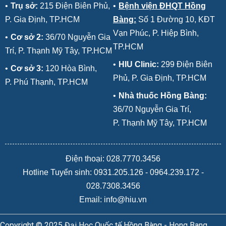
•
Trụ sở:
215 Điện Biên Phủ,
•
Bệnh viện ĐHQT Hồng
P. Gia Định, TP.HCM
Bàng:
Số 1 Đường 10, KĐT
Vạn Phúc, P. Hiệp Bình,
•
Cơ sở 2:
36/70 Nguyễn Gia
TP.HCM
Trí, P. Thạnh Mỹ Tây, TP.HCM
•
HIU Clinic:
299 Điện Biên
•
Cơ sở 3:
120 Hòa Bình,
Phủ, P. Gia Định, TP.HCM
P. Phú Thạnh, TP.HCM
•
Nhà thuốc Hồng Bàng:
36/70 Nguyễn Gia Trí,
P. Thạnh Mỹ Tây, TP.HCM
Điện thoại: 028.7770.3456
Hotline Tuyển sinh:
0931.205.126
-
0964.239.172
-
028.7308.3456
Email: info@hiu.vn
Copyright © 2025 Đại Học Quốc tế Hồng Bàng - Hong Bang