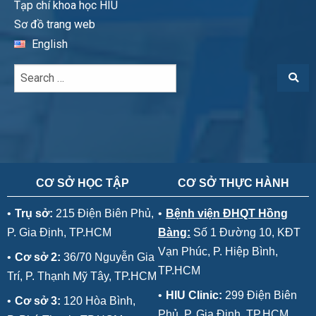
Tạp chí khoa học HIU
Sơ đồ trang web
English
CƠ SỞ HỌC TẬP
CƠ SỞ THỰC HÀNH
•
Trụ sở:
215 Điện Biên Phủ,
•
Bệnh viện ĐHQT Hồng
P. Gia Định, TP.HCM
Bàng:
Số 1 Đường 10, KĐT
Vạn Phúc, P. Hiệp Bình,
•
Cơ sở 2:
36/70 Nguyễn Gia
TP.HCM
Trí, P. Thạnh Mỹ Tây, TP.HCM
•
HIU Clinic:
299 Điện Biên
•
Cơ sở 3:
120 Hòa Bình,
Phủ, P. Gia Định, TP.HCM