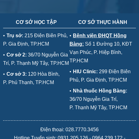
CƠ SỞ HỌC TẬP
CƠ SỞ THỰC HÀNH
•
Trụ sở:
215 Điện Biên Phủ,
•
Bệnh viện ĐHQT Hồng
P. Gia Định, TP.HCM
Bàng:
Số 1 Đường 10, KĐT
Vạn Phúc, P. Hiệp Bình,
•
Cơ sở 2:
36/70 Nguyễn Gia
TP.HCM
Trí, P. Thạnh Mỹ Tây, TP.HCM
•
HIU Clinic:
299 Điện Biên
•
Cơ sở 3:
120 Hòa Bình,
Phủ, P. Gia Định, TP.HCM
P. Phú Thạnh, TP.HCM
•
Nhà thuốc Hồng Bàng:
36/70 Nguyễn Gia Trí,
P. Thạnh Mỹ Tây, TP.HCM
Điện thoại: 028.7770.3456
Hotline Tuyển sinh:
0931.205.126
-
0964.239.172
-