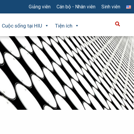
Giảng viên
Cán bộ - Nhân viên
Sinh viên
Cuộc sống tại HIU
Tiện ích