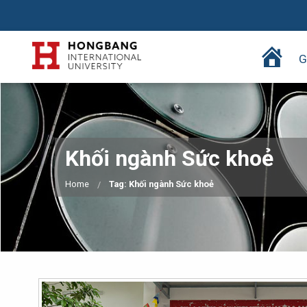
T
G
r
a
n
g
c
Khối ngành Sức khoẻ
h
ủ
Home
Tag: Khối ngành Sức khoẻ