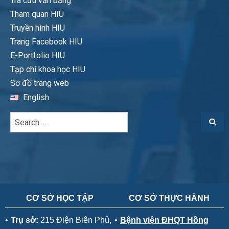
Tra cứu văn bằng
Tham quan HIU
Truyền hình HIU
Trang Facebook HIU
E-Portfolio HIU
Tạp chí khoa học HIU
Sơ đồ trang web
English
CƠ SỞ HỌC TẬP
CƠ SỞ THỰC HÀNH
•
Trụ sở:
215 Điện Biên Phủ,
•
Bệnh viện ĐHQT Hồng