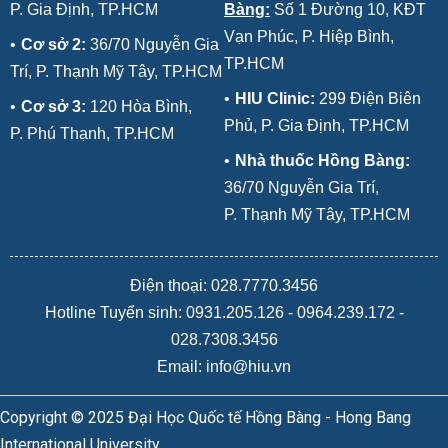
P. Gia Định, TP.HCM
Bàng:
Số 1 Đường 10, KĐT
Vạn Phúc, P. Hiệp Bình,
•
Cơ sở 2:
36/70 Nguyễn Gia
TP.HCM
Trí, P. Thạnh Mỹ Tây, TP.HCM
•
HIU Clinic:
299 Điện Biên
•
Cơ sở 3:
120 Hòa Bình,
Phủ, P. Gia Định, TP.HCM
P. Phú Thạnh, TP.HCM
•
Nhà thuốc Hồng Bàng:
36/70 Nguyễn Gia Trí,
P. Thạnh Mỹ Tây, TP.HCM
Điện thoại: 028.7770.3456
Hotline Tuyển sinh:
0931.205.126
-
0964.239.172
-
028.7308.3456
Email: info@hiu.vn
Copyright © 2025 Đại Học Quốc tế Hồng Bàng - Hong Bang
International University