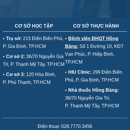
CƠ SỞ HỌC TẬP
CƠ SỞ THỰC HÀNH
•
Trụ sở:
215 Điện Biên Phủ,
•
Bệnh viện ĐHQT Hồng
P. Gia Định, TP.HCM
Bàng:
Số 1 Đường 10, KĐT
Vạn Phúc, P. Hiệp Bình,
•
Cơ sở 2:
36/70 Nguyễn Gia
TP.HCM
Trí, P. Thạnh Mỹ Tây, TP.HCM
•
HIU Clinic:
299 Điện Biên
•
Cơ sở 3:
120 Hòa Bình,
Phủ, P. Gia Định, TP.HCM
P. Phú Thạnh, TP.HCM
•
Nhà thuốc Hồng Bàng:
36/70 Nguyễn Gia Trí,
P. Thạnh Mỹ Tây, TP.HCM
Điện thoại: 028.7770.3456