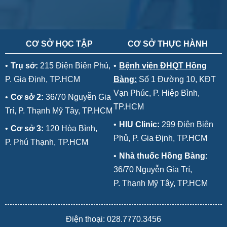
CƠ SỞ HỌC TẬP
CƠ SỞ THỰC HÀNH
•
Trụ sở:
215 Điện Biên Phủ,
•
Bệnh viện ĐHQT Hồng
P. Gia Định, TP.HCM
Bàng:
Số 1 Đường 10, KĐT
Vạn Phúc, P. Hiệp Bình,
•
Cơ sở 2:
36/70 Nguyễn Gia
TP.HCM
Trí, P. Thạnh Mỹ Tây, TP.HCM
•
HIU Clinic:
299 Điện Biên
•
Cơ sở 3:
120 Hòa Bình,
Phủ, P. Gia Định, TP.HCM
P. Phú Thạnh, TP.HCM
•
Nhà thuốc Hồng Bàng:
36/70 Nguyễn Gia Trí,
P. Thạnh Mỹ Tây, TP.HCM
Điện thoại: 028.7770.3456