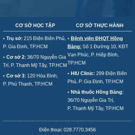
CƠ SỞ HỌC TẬP
CƠ SỞ THỰC HÀNH
•
Trụ sở:
215 Điện Biên Phủ,
•
Bệnh viện ĐHQT Hồng
P. Gia Định, TP.HCM
Bàng:
Số 1 Đường 10, KĐT
Vạn Phúc, P. Hiệp Bình,
•
Cơ sở 2:
36/70 Nguyễn Gia
TP.HCM
Trí, P. Thạnh Mỹ Tây, TP.HCM
•
HIU Clinic:
299 Điện Biên
•
Cơ sở 3:
120 Hòa Bình,
Phủ, P. Gia Định, TP.HCM
P. Phú Thạnh, TP.HCM
•
Nhà thuốc Hồng Bàng:
36/70 Nguyễn Gia Trí,
P. Thạnh Mỹ Tây, TP.HCM
Điện thoại: 028.7770.3456