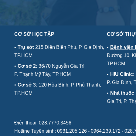
CƠ SỞ HỌC TẬP
CƠ SỞ THỰ
•
Trụ sở:
215 Điện Biên Phủ, P. Gia Định,
•
Bệnh viện
TP.HCM
Đường 10, KĐ
TP.HCM
•
Cơ sở 2:
36/70 Nguyễn Gia Trí,
P. Thạnh Mỹ Tây, TP.HCM
•
HIU Clinic:
P. Gia Định,
•
Cơ sở 3:
120 Hòa Bình, P. Phú Thạnh,
TP.HCM
•
Nhà thuốc
Gia Trí, P. 
Điện thoại: 028.7770.3456
Hotline Tuyển sinh:
0931.205.126
-
0964.239.172
-
028.