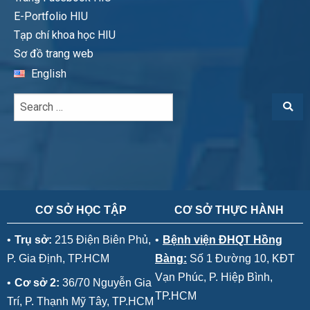
E-Portfolio HIU
Tạp chí khoa học HIU
Sơ đồ trang web
English
CƠ SỞ HỌC TẬP
CƠ SỞ THỰC HÀNH
•
Trụ sở:
215 Điện Biên Phủ,
•
Bệnh viện ĐHQT Hồng
P. Gia Định, TP.HCM
Bàng:
Số 1 Đường 10, KĐT
Vạn Phúc, P. Hiệp Bình,
•
Cơ sở 2:
36/70 Nguyễn Gia
TP.HCM
Trí, P. Thạnh Mỹ Tây, TP.HCM