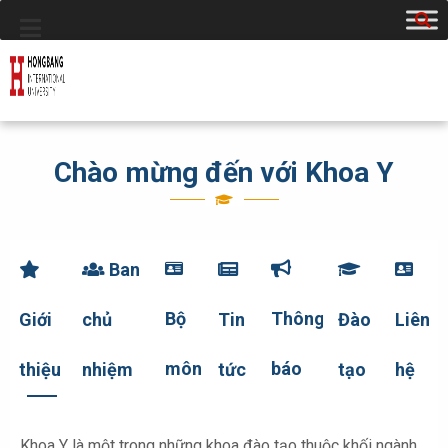
Chào mừng đến với Khoa Y
Ban
Bộ
Thông
Giới
chủ
Tin
Đào
Liên
môn
báo
thiệu
nhiệm
tức
tạo
hệ
Khoa Y là một trong những khoa đào tạo thuộc khối ngành