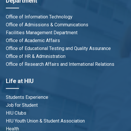
Department
Office of Information Technology
Office of Admissions & Communications
Facilities Management Department
Office of Academic Affairs
Office of Educational Testing and Quality Assurance
Office of HR & Administration
Office of Research Affairs and International Relations
Life at HIU
You will be one of 10 medical doctors per 10,000
people!
Students Experience
Vi sinh-Ký sinh trùng
Job for Student
HIU Clubs
HIU Youth Union & Student Association
Health