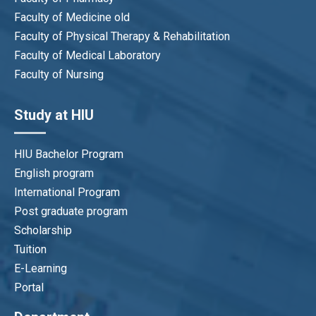
– 2021
Faculty of Medicine old
Faculty of Physical Therapy & Rehabilitation
Faculty of Medical Laboratory
Faculty of Nursing
Study at HIU
HIU Bachelor Program
English program
International Program
Post graduate program
Sinh học di truyền-Lý sinh
Scholarship
Ceremony for New Medical Students of HIU, Course
Tuition
TS.BS.NGUYỄN CÔNG TRUNG
20
E-Learning
Phó trưởng khoa Y
Portal