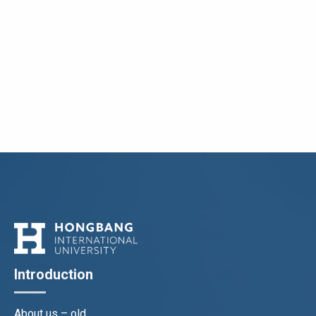
– Email:
thieuhv@hiu.vn
Log in (Giảng viên – Sinh viên)
Hong Bang International University partners with
–
Thư điện tử – email
.- @hiu.vn
Hoan My Medical Group to train and develop
healthcare human resources
PGS.TS.BS.PHẠM HUY HÙNG
Giải phẫu-Giải phẫu bệnh-Mô phôi
Phó trưởng khoa Y
Introduction
About us – old