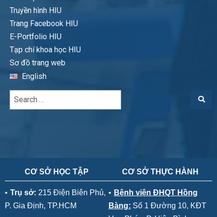
Truyền hình HIU
Trang Facebook HIU
E-Portfolio HIU
Tạp chí khoa học HIU
Sơ đồ trang web
English
CƠ SỞ HỌC TẬP
CƠ SỞ THỰC HÀNH
•
Trụ sở:
215 Điện Biên Phủ,
•
Bệnh viện ĐHQT Hồng
P. Gia Định, TP.HCM
Bàng:
Số 1 Đường 10, KĐT