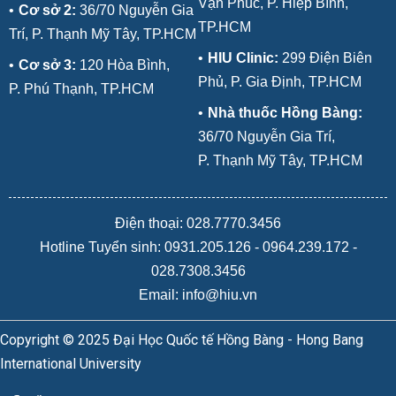
Vạn Phúc, P. Hiệp Bình,
•
Cơ sở 2:
36/70 Nguyễn Gia
TP.HCM
Trí, P. Thạnh Mỹ Tây, TP.HCM
•
HIU Clinic:
299 Điện Biên
•
Cơ sở 3:
120 Hòa Bình,
Phủ, P. Gia Định, TP.HCM
P. Phú Thạnh, TP.HCM
•
Nhà thuốc Hồng Bàng:
36/70 Nguyễn Gia Trí,
P. Thạnh Mỹ Tây, TP.HCM
Điện thoại: 028.7770.3456
Hotline Tuyển sinh:
0931.205.126
-
0964.239.172
-
028.7308.3456
Email: info@hiu.vn
Copyright © 2025 Đại Học Quốc tế Hồng Bàng - Hong Bang
International University