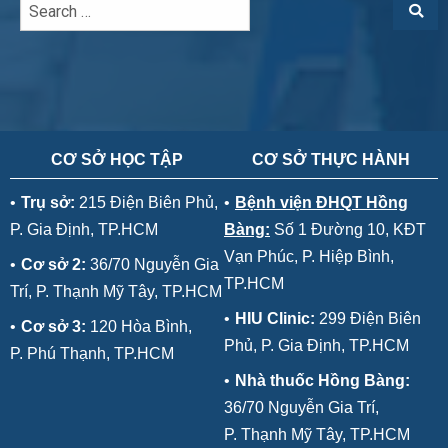
CƠ SỞ HỌC TẬP
CƠ SỞ THỰC HÀNH
•
Trụ sở:
215 Điện Biên Phủ,
•
Bệnh viện ĐHQT Hồng
P. Gia Định, TP.HCM
Bàng:
Số 1 Đường 10, KĐT
Vạn Phúc, P. Hiệp Bình,
•
Cơ sở 2:
36/70 Nguyễn Gia
TP.HCM
Trí, P. Thạnh Mỹ Tây, TP.HCM
•
HIU Clinic:
299 Điện Biên
•
Cơ sở 3:
120 Hòa Bình,
Phủ, P. Gia Định, TP.HCM
P. Phú Thạnh, TP.HCM
•
Nhà thuốc Hồng Bàng:
36/70 Nguyễn Gia Trí,
P. Thạnh Mỹ Tây, TP.HCM