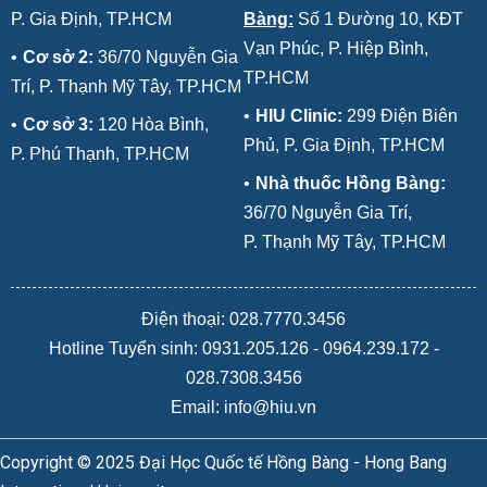
P. Gia Định, TP.HCM
Bàng:
Số 1 Đường 10, KĐT
Vạn Phúc, P. Hiệp Bình,
•
Cơ sở 2:
36/70 Nguyễn Gia
TP.HCM
Trí, P. Thạnh Mỹ Tây, TP.HCM
•
HIU Clinic:
299 Điện Biên
•
Cơ sở 3:
120 Hòa Bình,
Phủ, P. Gia Định, TP.HCM
P. Phú Thạnh, TP.HCM
•
Nhà thuốc Hồng Bàng:
36/70 Nguyễn Gia Trí,
P. Thạnh Mỹ Tây, TP.HCM
Điện thoại: 028.7770.3456
Hotline Tuyển sinh:
0931.205.126
-
0964.239.172
-
028.7308.3456
Email: info@hiu.vn
Copyright © 2025 Đại Học Quốc tế Hồng Bàng - Hong Bang