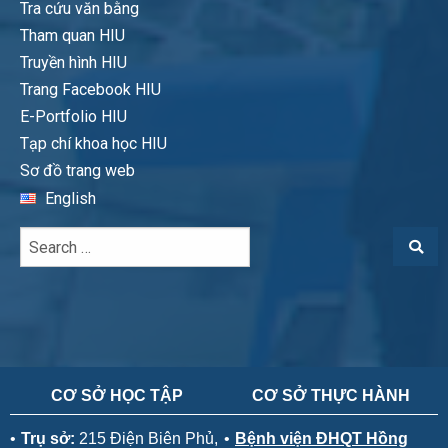
Tra cứu văn bằng
Tham quan HIU
Truyền hình HIU
Trang Facebook HIU
E-Portfolio HIU
Tạp chí khoa học HIU
Sơ đồ trang web
English
CƠ SỞ HỌC TẬP
CƠ SỞ THỰC HÀNH
•
Trụ sở:
215 Điện Biên Phủ,
•
Bệnh viện ĐHQT Hồng