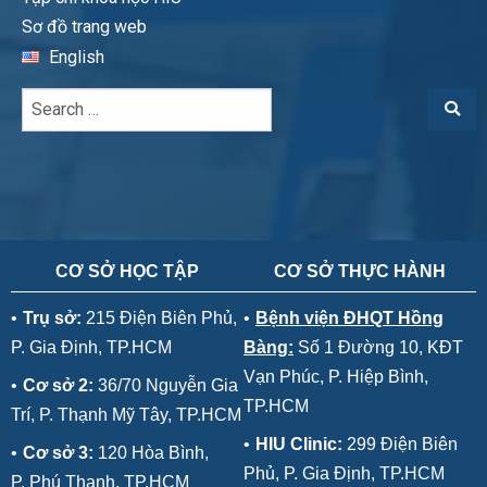
Sơ đồ trang web
English
CƠ SỞ HỌC TẬP
CƠ SỞ THỰC HÀNH
•
Trụ sở:
215 Điện Biên Phủ,
•
Bệnh viện ĐHQT Hồng
P. Gia Định, TP.HCM
Bàng:
Số 1 Đường 10, KĐT
Vạn Phúc, P. Hiệp Bình,
•
Cơ sở 2:
36/70 Nguyễn Gia
TP.HCM
Trí, P. Thạnh Mỹ Tây, TP.HCM
•
HIU Clinic:
299 Điện Biên
•
Cơ sở 3:
120 Hòa Bình,
Phủ, P. Gia Định, TP.HCM
P. Phú Thạnh, TP.HCM