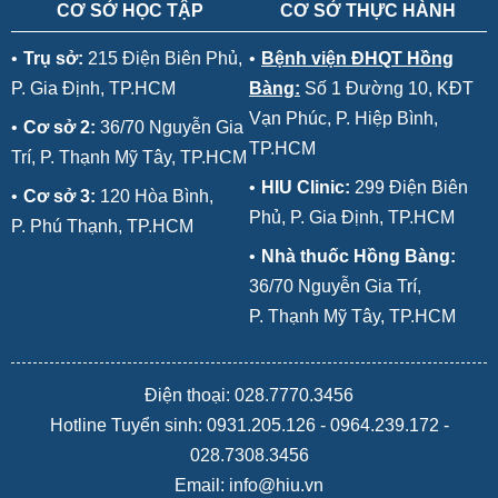
CƠ SỞ HỌC TẬP
CƠ SỞ THỰC HÀNH
•
Trụ sở:
215 Điện Biên Phủ,
•
Bệnh viện ĐHQT Hồng
P. Gia Định, TP.HCM
Bàng:
Số 1 Đường 10, KĐT
Vạn Phúc, P. Hiệp Bình,
•
Cơ sở 2:
36/70 Nguyễn Gia
TP.HCM
Trí, P. Thạnh Mỹ Tây, TP.HCM
•
HIU Clinic:
299 Điện Biên
•
Cơ sở 3:
120 Hòa Bình,
Phủ, P. Gia Định, TP.HCM
P. Phú Thạnh, TP.HCM
•
Nhà thuốc Hồng Bàng:
36/70 Nguyễn Gia Trí,
P. Thạnh Mỹ Tây, TP.HCM
Điện thoại: 028.7770.3456
Hotline Tuyển sinh:
0931.205.126
-
0964.239.172
-
028.7308.3456
Email: info@hiu.vn