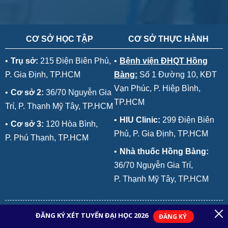
CƠ SỞ HỌC TẬP
CƠ SỞ THỰC HÀNH
•
Trụ sở:
215 Điện Biên Phủ,
•
Bệnh viện ĐHQT Hồng
P. Gia Định, TP.HCM
Bàng:
Số 1 Đường 10, KĐT
Vạn Phúc, P. Hiệp Bình,
•
Cơ sở 2:
36/70 Nguyễn Gia
TP.HCM
Trí, P. Thạnh Mỹ Tây, TP.HCM
•
HIU Clinic:
299 Điện Biên
•
Cơ sở 3:
120 Hòa Bình,
Phủ, P. Gia Định, TP.HCM
P. Phú Thạnh, TP.HCM
•
Nhà thuốc Hồng Bàng:
36/70 Nguyễn Gia Trí,
P. Thạnh Mỹ Tây, TP.HCM
Điện thoại: 028.7770.3456