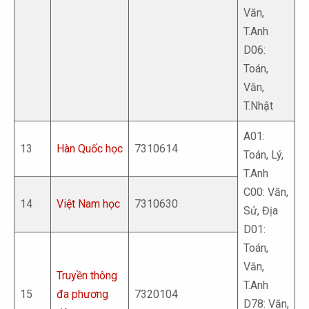
Văn,
T.Anh
D06:
Toán,
Văn,
T.Nhật
A01:
13
Hàn Quốc học
7310614
Toán, Lý,
T.Anh
C00: Văn,
14
Việt Nam học
7310630
Sử, Địa
D01:
Toán,
Văn,
Truyền thông
T.Anh
15
đa phương
7320104
D78: Văn,