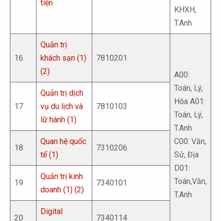
tiện
KHXH,
T.Anh
Quản trị
16
khách sạn (1)
7810201
(2)
A00:
Toán, Lý,
Quản trị dịch
Hóa A01:
17
vụ du lịch và
7810103
Toán, Lý,
lữ hành (1)
T.Anh
Quan hệ quốc
C00: Văn,
18
7310206
tế (1)
Sử, Địa
D01:
Quản trị kinh
Toán,Văn,
19
7340101
doanh (1) (2)
T.Anh
Digital
20
7340114