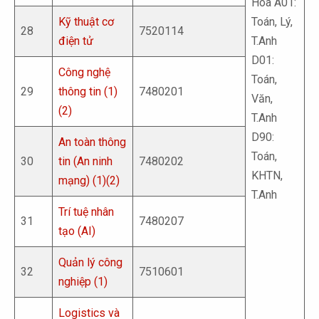
Hóa A01:
Kỹ thuật cơ
Toán, Lý,
28
7520114
điện tử
T.Anh
D01:
Công nghệ
Toán,
29
thông tin (1)
7480201
Văn,
(2)
T.Anh
D90:
An toàn thông
Toán,
30
tin (An ninh
7480202
KHTN,
mạng) (1)(2)
T.Anh
Trí tuệ nhân
31
7480207
tạo (AI)
Quản lý công
32
7510601
nghiệp (1)
Logistics và