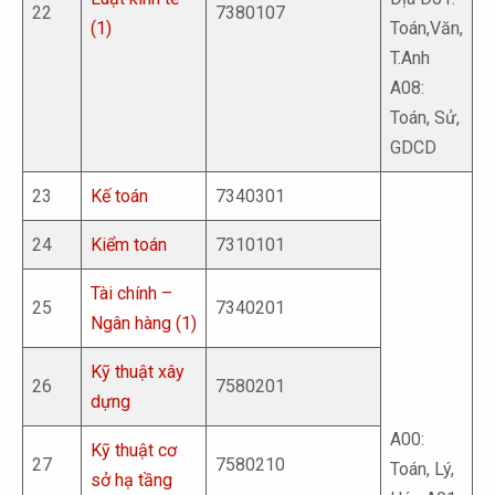
22
7380107
(1)
Toán,Văn,
T.Anh
A08:
Toán, Sử,
GDCD
23
Kế toán
7340301
24
Kiểm toán
7310101
Tài chính –
25
7340201
Ngân hàng (1)
Kỹ thuật xây
26
7580201
dựng
A00:
Kỹ thuật cơ
27
7580210
Toán, Lý,
sở hạ tầng