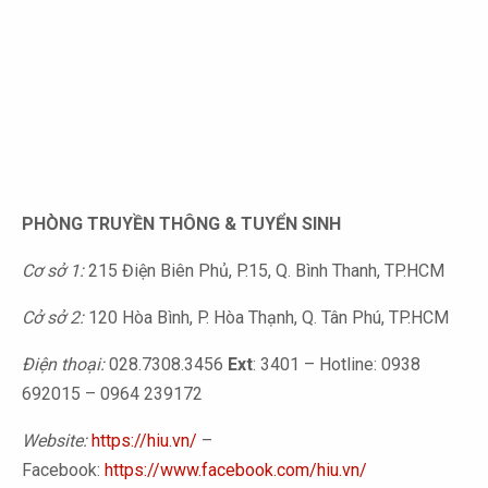
PHÒNG TRUYỀN THÔNG & TUYỂN SINH
Cơ sở 1:
215 Điện Biên Phủ, P.15, Q. Bình Thanh, TP.HCM
Cở sở 2:
120 Hòa Bình, P. Hòa Thạnh, Q. Tân Phú, TP.HCM
Điện thoại:
028.7308.3456
Ext
: 3401 – Hotline: 0938
692015 – 0964 239172
Website:
https://hiu.vn/
–
Facebook:
https://www.facebook.com/hiu.vn/