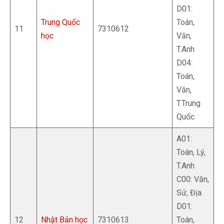
D01:
Trung Quốc
Toán,
11
7310612
học
Văn,
T.Anh
D04:
Toán,
Văn,
T.Trung
Quốc
A01:
Toán, Lý,
T.Anh
C00: Văn,
Sử, Địa
D01:
12
Nhật Bản học
7310613
Toán,