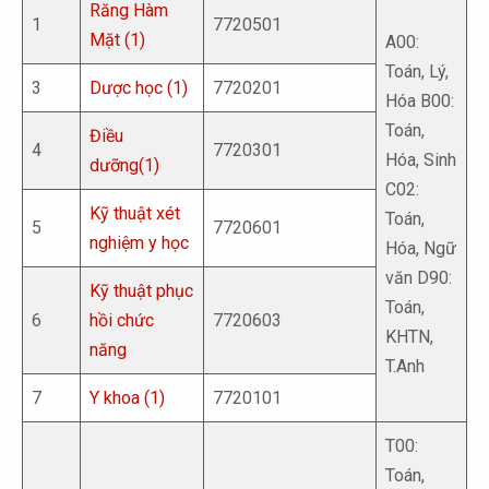
Răng Hàm
1
7720501
Mặt (1)
A00:
Toán, Lý,
3
Dược học (1)
7720201
Hóa B00:
Toán,
Điều
4
7720301
Hóa, Sinh
dưỡng(1)
C02:
Kỹ thuật xét
Toán,
5
7720601
nghiệm y học
Hóa, Ngữ
văn D90:
Kỹ thuật phục
Toán,
6
hồi chức
7720603
KHTN,
năng
T.Anh
7
Y khoa (1)
7720101
T00:
Toán,