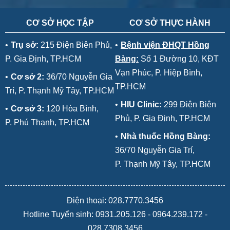
CƠ SỞ HỌC TẬP
CƠ SỞ THỰC HÀNH
•
Trụ sở:
215 Điện Biên Phủ,
•
Bệnh viện ĐHQT Hồng
P. Gia Định, TP.HCM
Bàng:
Số 1 Đường 10, KĐT
Vạn Phúc, P. Hiệp Bình,
•
Cơ sở 2:
36/70 Nguyễn Gia
TP.HCM
Trí, P. Thạnh Mỹ Tây, TP.HCM
•
HIU Clinic:
299 Điện Biên
•
Cơ sở 3:
120 Hòa Bình,
Phủ, P. Gia Định, TP.HCM
P. Phú Thạnh, TP.HCM
•
Nhà thuốc Hồng Bàng:
36/70 Nguyễn Gia Trí,
P. Thạnh Mỹ Tây, TP.HCM
Điện thoại: 028.7770.3456
Hotline Tuyển sinh:
0931.205.126
-
0964.239.172
-
028.7308.3456