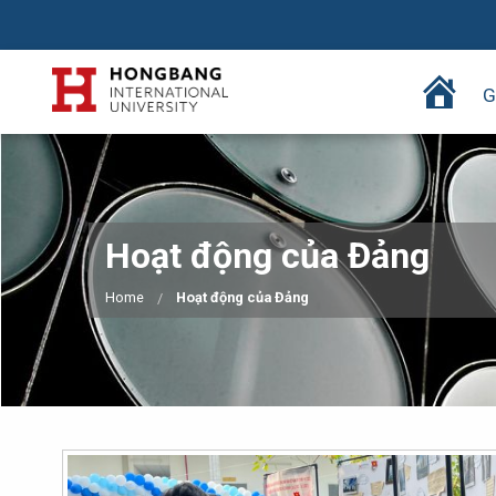
T
G
r
a
n
g
c
Hoạt động của Đảng
h
ủ
Home
Hoạt động của Đảng