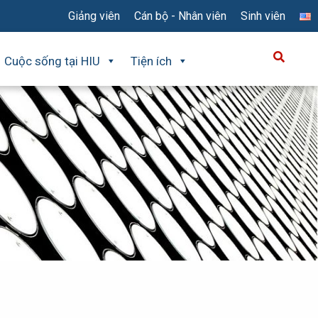
Giảng viên
Cán bộ - Nhân viên
Sinh viên
Cuộc sống tại HIU
Tiện ích