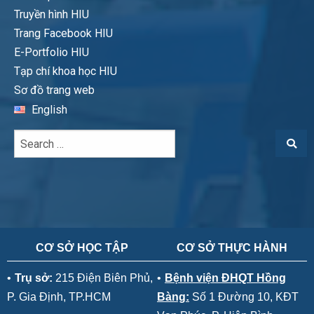
Truyền hình HIU
Trang Facebook HIU
E-Portfolio HIU
Tạp chí khoa học HIU
Sơ đồ trang web
English
CƠ SỞ HỌC TẬP
CƠ SỞ THỰC HÀNH
•
Trụ sở:
215 Điện Biên Phủ,
•
Bệnh viện ĐHQT Hồng
P. Gia Định, TP.HCM
Bàng:
Số 1 Đường 10, KĐT