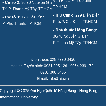
Vạn Phúc, P. Hiệp Bình,
•
Cơ sở 2:
36/70 Nguyễn Gia
TP.HCM
Trí, P. Thạnh Mỹ Tây, TP.HCM
•
HIU Clinic:
299 Điện Biên
•
Cơ sở 3:
120 Hòa Bình,
Phủ, P. Gia Định, TP.HCM
P. Phú Thạnh, TP.HCM
•
Nhà thuốc Hồng Bàng:
36/70 Nguyễn Gia Trí,
P. Thạnh Mỹ Tây, TP.HCM
Điện thoại: 028.7770.3456
Hotline Tuyển sinh:
0931.205.126
-
0964.239.172
-
028.7308.3456
Email: info@hiu.vn
Copyright © 2025 Đại Học Quốc tế Hồng Bàng - Hong Bang
International University