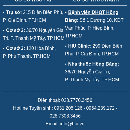
•
Trụ sở:
215 Điện Biên Phủ,
•
Bệnh viện ĐHQT Hồng
P. Gia Định, TP.HCM
Bàng:
Số 1 Đường 10, KĐT
Vạn Phúc, P. Hiệp Bình,
•
Cơ sở 2:
36/70 Nguyễn Gia
TP.HCM
Trí, P. Thạnh Mỹ Tây, TP.HCM
•
HIU Clinic:
299 Điện Biên
•
Cơ sở 3:
120 Hòa Bình,
Phủ, P. Gia Định, TP.HCM
P. Phú Thạnh, TP.HCM
•
Nhà thuốc Hồng Bàng:
36/70 Nguyễn Gia Trí,
P. Thạnh Mỹ Tây, TP.HCM
Điện thoại: 028.7770.3456
Hotline Tuyển sinh:
0931.205.126
-
0964.239.172
-
028.7308.3456
Email: info@hiu.vn